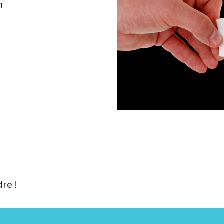
n
re !