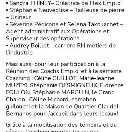
▪
Sandra THINEY
– Créatrice de Flex Emploi
▪ Stéphanie Neuveglise – Tailleuse de pierre
– Usineur
▪ Séverine Pédicone et
Selena Takouachet
–
Agent administratif aux Opérations et
Superviseur des opérations
▪
Audrey Boillot
– carrière RH métiers de
l’industrie
Mais aussi pour leur participation à la
Réunion des Coachs Emploi et à la semaine
Coaching :
Céline GUILLOT
,
Marie-Jeanne
MUZEYI
,
Stéphanie DESMIGNEUX
,
Florence
FOULON
, Stéphanie MARGUIN, le
Grand
Chalon
,
Céline Michard
,
esmahen
guilouchi
et la Maison de Quartier Claudel
Bernanos pour l’accueil dans leurs locaux!
Grâce à la mobilisation des témoins et du
réseau Coaching Emploi, les jeunes