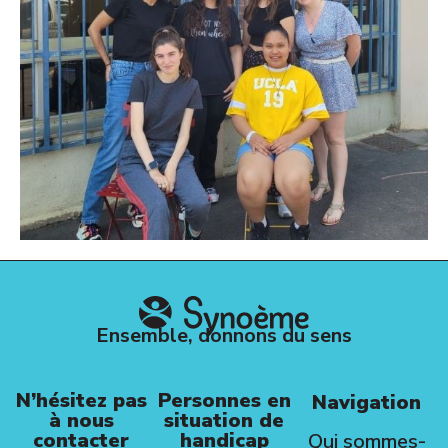
Ensemble, donnons du sens
N’hésitez pas
Personnes en
Navigation
à nous
situation de
contacter
handicap
Qui sommes-