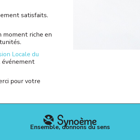
ement satisfaits.
un moment riche en
tunités.
sion Locale du
et événement
erci pour votre
Ensemble, donnons du sens